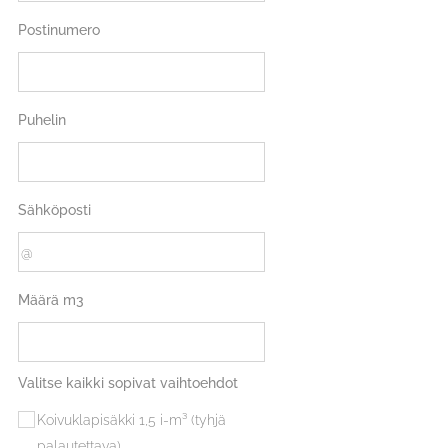
Postinumero
Puhelin
Sähköposti
Määrä m3
Valitse kaikki sopivat vaihtoehdot
Koivuklapisäkki 1,5 i-m³ (tyhjä
palautettava)