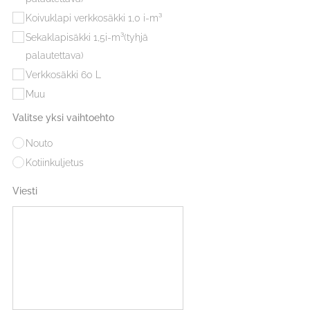
Koivuklapi verkkosäkki 1,0 i-m³
Sekaklapisäkki 1,5i-m³(tyhjä
palautettava)
Verkkosäkki 60 L
Muu
Valitse yksi vaihtoehto
Nouto
Kotiinkuljetus
Viesti