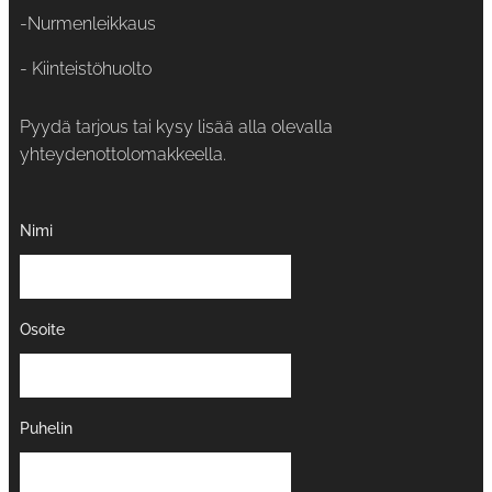
-Nurmenleikkaus
- Kiinteistöhuolto
Pyydä tarjous tai kysy lisää alla olevalla
yhteydenottolomakkeella.
Nimi
Osoite
Puhelin