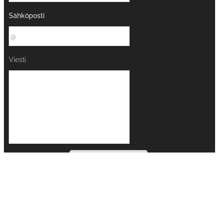
Sähköposti
Viesti
LÄHETÄ
Kuoppalan koneurakointi
Hernesniementie 31