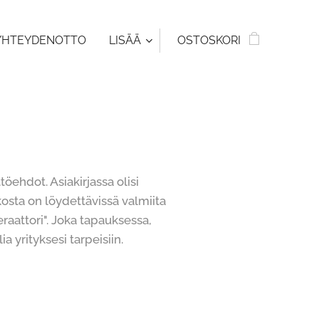
YHTEYDENOTTO
LISÄÄ
OSTOSKORI
öehdot. Asiakirjassa olisi
kosta on löydettävissä valmiita
raattori". Joka tapauksessa,
yrityksesi tarpeisiin.