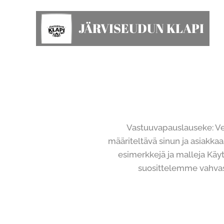
JÄRVISEUDUN KLAPI
Vastuuvapauslauseke: Verk
määriteltävä sinun ja asiakkaa
esimerkkejä ja malleja Käyt
suosittelemme vahvast