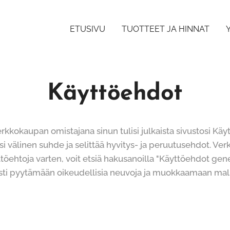
ETUSIVU
TUOTTEET JA HINNAT
Käyttöehdot
kokaupan omistajana sinun tulisi julkaista sivustosi Käytt
si välinen suhde ja selittää hyvitys- ja peruutusehdot. Ver
töehtoja varten, voit etsiä hakusanoilla "Käyttöehdot gene
i pyytämään oikeudellisia neuvoja ja muokkaamaan mallia 